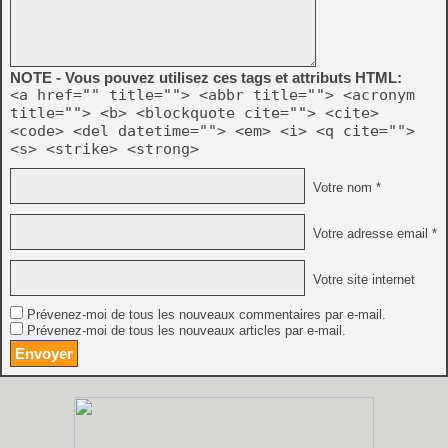
NOTE - Vous pouvez utilisez ces tags et attributs HTML:
<a href="" title=""> <abbr title=""> <acronym
title=""> <b> <blockquote cite=""> <cite>
<code> <del datetime=""> <em> <i> <q cite="">
<s> <strike> <strong>
Votre nom *
Votre adresse email *
Votre site internet
Prévenez-moi de tous les nouveaux commentaires par e-mail.
Prévenez-moi de tous les nouveaux articles par e-mail.