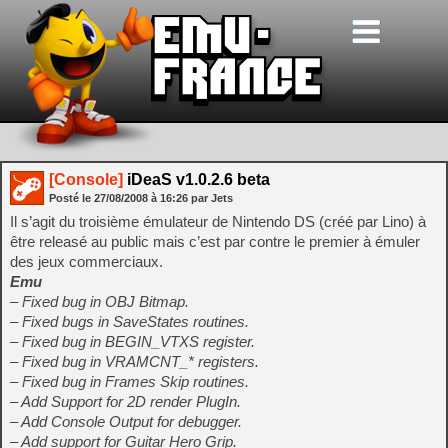
[Console]
iDeaS v1.0.2.6 beta
Posté le
27/08/2008
à
16:26
par Jets
Il s’agit du troisième émulateur de Nintendo DS (créé par Lino) à
être releasé au public mais c’est par contre le premier à émuler
des jeux commerciaux.
Emu
– Fixed bug in OBJ Bitmap.
– Fixed bugs in SaveStates routines.
– Fixed bug in BEGIN_VTXS register.
– Fixed bug in VRAMCNT_* registers.
– Fixed bug in Frames Skip routines.
– Add Support for 2D render PlugIn.
– Add Console Output for debugger.
– Add support for Guitar Hero Grip.