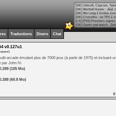
[GK] Mistfall Hunter : déjà 
[GK] Wo Long 2 évolue avec
[GK] Crossfire : un TPS à 100
[LS] [PS5] Premiers signes 
ires
Traductions
Divers
Chat
4 v0.127u1
[Mo5] DOOM arrive en cart
 space1
[GK] Bethesda fête les 30 
[GK] Roblox : l'action en B
i-arcade émulant plus de 7000 jeux (à partir de 1975) et incluant un
é par John IV.
[GK] Agenda - GeForce NOW
.289 (105 Mo)
[GK] Devolver Digital en a 
.288 (60.8 Mo)
[LS] [PS5] ps5-y2jb-autolo
[GK] Pourquoi Marvel Tokon 
0
[GK] Test : Restory : Chill
[GK] GTA 6 : Rockstar Games
[GK] Hot Wheels Infinite Rus
[GK] Mémoire cash - Secret 
[GK] Résultats Nintendo : 