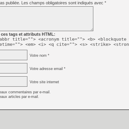
as publiée.
Les champs obligatoires sont indiqués avec
[GK] Déjà des dégraissage
*
[Mo5] Brickboy cherche à r
[GK] Minecraft et ses « Gra
[GK] Beast of Reincarnation
[GK] Ubisoft : fin de parti
[GK] Mémoire cash - Metroid
ces tags et attributs HTML:
[GK] Dan Houser (GTA) défe
abbr title=""> <acronym title=""> <b> <blockquote 
[GK] Comment EA Sports FC
etime=""> <em> <i> <q cite=""> <s> <strike> <stron
[GK] Crimson Moon : un Dark
[GK] Isle of Reveries : le j
[GK] Moonlighter 2 : The En
Votre nom *
[GK] Capcom relance Monste
Votre adresse email *
[Mo5] Deux inédits du Virtu
Votre site internet
[GK] Le beat'em up The Walk
[LTF] Eté 2026 - Séquence 
eaux commentaires par e-mail.
aux articles par e-mail.