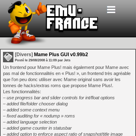
[Divers]
Mame Plus GUI v0.99b2
Posté le
29/08/2008
à
11:09
par Jets
Un frontend pour Mame Plus! mais également pour Mame avec
pas mal de fonctionnalités en « Plus! », un frontend très agréable
que l’on peu donc utiliser avec Mame original sans avoir les
tonnes de hacks/extras roms que propose Mame Plus!.
Les fonctionnalités:
– use progress bar and slider controls for int/float options
– added file/folder chooser dialog
– added some context menu
– fixed auditing for « nodump » roms
– added language selection
– added game counter in statusbar
– added option to enforce aspect ratio of snapshot/title image