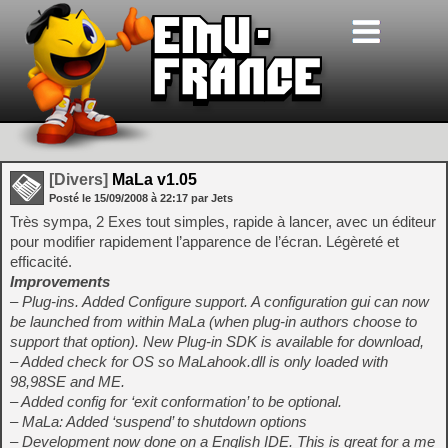
[Divers]
MaLa v1.05
Posté le
15/09/2008
à
22:17
par Jets
Très sympa, 2 Exes tout simples, rapide à lancer, avec un éditeur
pour modifier rapidement l’apparence de l’écran. Légèreté et
efficacité.
Improvements
– Plug-ins. Added Configure support. A configuration gui can now
be launched from within MaLa (when plug-in authors choose to
support that option). New Plug-in SDK is available for download,
– Added check for OS so MaLahook.dll is only loaded with
98,98SE and ME.
– Added config for ‘exit conformation’ to be optional.
– MaLa: Added ‘suspend’ to shutdown options
– Development now done on a English IDE. This is great for a me