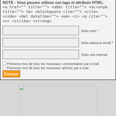
NOTE - Vous pouvez utilisez ces tags et attributs HTML:
<a href="" title=""> <abbr title=""> <acronym
title=""> <b> <blockquote cite=""> <cite>
<code> <del datetime=""> <em> <i> <q cite="">
<s> <strike> <strong>
Votre nom *
Votre adresse email *
Votre site internet
Prévenez-moi de tous les nouveaux commentaires par e-mail.
Prévenez-moi de tous les nouveaux articles par e-mail.