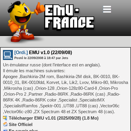
[Ordi.]
EMU v1.0 (22/09/08)
Posté le
22/09/2008
à
18:47
par Jets
Un émulateur russe (dont l’interface est en anglais).
Il émule les machines suivantes:
Apogee ,Bashkiria-2M rom, Bashkiria-2M disk, BK-0010, BK-
0010_01, BK-0010fdd, Korvet, Lik, Lik2, Lvov, Mikro-80, Mikrosha
,Mikrosha (cas) ,Orion-128 ,Orion-128z80-Card-ll ,Orion-Pro
,Orion-Pro 2 ,Partner ,Radio-86RK ,Radio-86RK (cas) ,Radio-
86RK 4K ,Radio-86RK color ,Specialist ,SpecialistMX
,SpecialistRamfos ,Spektr-001 ,UT88 ,UT88 (cas) ,Vector06c
,Vector06c-z80 ,ZX Spectrum 48 et ZX Spectrum 48 (cas).
Télécharger EMU v1.01 (2025/09/28) (1.8 Mo)
Site Officiel
En savoir plus…