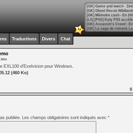
[Mo5] DOOM arrive en cart
[GK] Bethesda fête les 30 
ires
Traductions
Divers
Chat
[GK] Roblox : l'action en B
Demo
[GK] Agenda - GeForce NOW
 Jets
[GK] Devolver Digital en a 
r de EXL100 d’Exelvision pour Windows.
05.12 (460 Ko)
[LS] [PS5] ps5-y2jb-autolo
[GK] Pourquoi Marvel Tokon 
[GK] Test : Restory : Chill
0
[GK] GTA 6 : Rockstar Games
[GK] Hot Wheels Infinite Rus
[GK] Mémoire cash - Secret 
[GK] Résultats Nintendo : 
[GK] Déjà des dégraissage
as publiée.
Les champs obligatoires sont indiqués avec
*
[Mo5] Brickboy cherche à r
[GK] Minecraft et ses « Gra