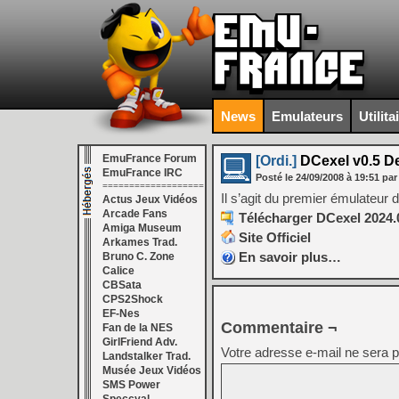
News
Emulateurs
Utilita
EmuFrance Forum
[Ordi.]
DCexel v0.5 
EmuFrance IRC
Posté le
24/09/2008
à
19:51
par
===================
Il s’agit du premier émulateu
Actus Jeux Vidéos
Arcade Fans
Télécharger DCexel 2024.
Amiga Museum
Site Officiel
Arkames Trad.
En savoir plus…
Bruno C. Zone
Calice
CBSata
CPS2Shock
EF-Nes
Commentaire ¬
Fan de la NES
GirlFriend Adv.
Votre adresse e-mail ne sera p
Landstalker Trad.
Musée Jeux Vidéos
SMS Power