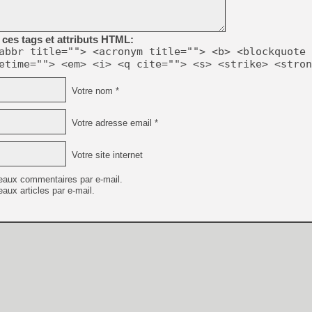
[GK] Beast of Reincarnation
[GK] Ubisoft : fin de parti
[GK] Mémoire cash - Metroid
[GK] Dan Houser (GTA) défe
ces tags et attributs HTML:
[GK] Comment EA Sports FC
abbr title=""> <acronym title=""> <b> <blockquote 
[GK] Crimson Moon : un Dark
etime=""> <em> <i> <q cite=""> <s> <strike> <stron
[GK] Isle of Reveries : le j
[GK] Moonlighter 2 : The En
[GK] Capcom relance Monste
Votre nom *
Votre adresse email *
[Mo5] Deux inédits du Virtu
[GK] Le beat'em up The Walk
Votre site internet
[GK] Endless Legend 2 : enf
eaux commentaires par e-mail.
aux articles par e-mail.
[LS] [PS5] Premiers signes 