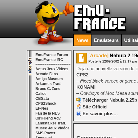
News
Emulateurs
Utilita
EmuFrance Forum
[Arcade]
Nebula 2.19
EmuFrance IRC
Posté le
12/09/2002
à
19:17
par
===================
Déja une nouvelle version de c
Actus Jeux Vidéos
Arcade Fans
CPS2
Amiga Museum
– Fixed black screen or game n
Arkames Trad.
KONAMI
Bruno C. Zone
– Cowboys of Moo Mesa sound
Calice
CBSata
Télécharger Nebula 2.25b 
CPS2Shock
Site Officiel
EF-Nes
En savoir plus…
Fan de la NES
GirlFriend Adv.
Landstalker Trad.
Musée Jeux Vidéos
SMS Power