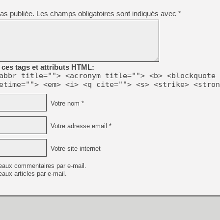
[GK] Beast of Reincarnation
[GK] Ubisoft : fin de parti
as publiée.
Les champs obligatoires sont indiqués avec
*
[GK] Mémoire cash - Metroid
[GK] Dan Houser (GTA) défe
[GK] Comment EA Sports FC
[GK] Crimson Moon : un Dark
[GK] Isle of Reveries : le j
[GK] Moonlighter 2 : The En
[GK] Capcom relance Monste
ces tags et attributs HTML:
abbr title=""> <acronym title=""> <b> <blockquote 
etime=""> <em> <i> <q cite=""> <s> <strike> <stron
[Mo5] Deux inédits du Virtu
Votre nom *
[GK] Le beat'em up The Walk
[GK] Endless Legend 2 : enf
Votre adresse email *
Votre site internet
[LS] [PS5] Premiers signes 
eaux commentaires par e-mail.
aux articles par e-mail.