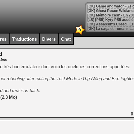
[Mo5] DOOM arrive en cart
[GK] Bethesda fête les 30 
ires
Traductions
Divers
Chat
[GK] Roblox : l'action en B
d
[GK] Agenda - GeForce NOW
 Jets
[GK] Devolver Digital en a 
e très bon émulateur dont voici les quelques corrections apportées:
[LS] [PS5] ps5-y2jb-autolo
ot rebooting after exiting the Test Mode in GigaWing and Eco Fighte
[GK] Pourquoi Marvel Tokon 
[GK] Test : Restory : Chill
 and music is back.
[GK] GTA 6 : Rockstar Games
[GK] Hot Wheels Infinite Rus
(2.3 Mo)
[GK] Mémoire cash - Secret 
[GK] Résultats Nintendo : 
0
[GK] Déjà des dégraissage
[Mo5] Brickboy cherche à r
[GK] Minecraft et ses « Gra