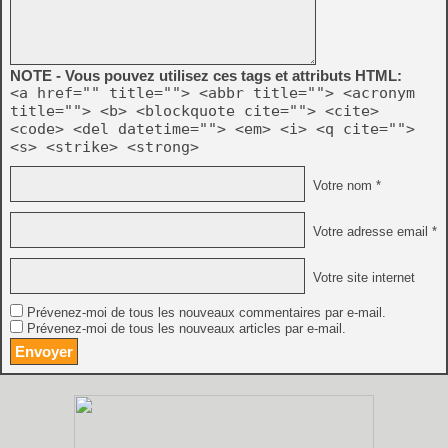
NOTE - Vous pouvez utilisez ces tags et attributs HTML:
<a href="" title=""> <abbr title=""> <acronym
title=""> <b> <blockquote cite=""> <cite>
<code> <del datetime=""> <em> <i> <q cite="">
<s> <strike> <strong>
Votre nom *
Votre adresse email *
Votre site internet
Prévenez-moi de tous les nouveaux commentaires par e-mail.
Prévenez-moi de tous les nouveaux articles par e-mail.