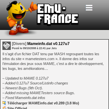
[Divers]
Mameinfo.dat v0.127u7
Posté le
09/10/2008
à
22:41
par Jets
Il s’agit d’un fichier DAT tenu par MASH regroupant toutes les
infos du site « mametesters.com ». Il donne des infos sur
l’émulation des jeux sous MAME, c’est a dire le développement,
les bugs, les améliorations…
– Updated to MAME 0.127u7
– Added 0.127u7 Source/Listinfo changes
– Newest Bugs (9th Oct).
– Added missing MAMETesters source Bugs.
– Fixed Mameinfo.dat infos
Télécharger MAMEinfo.dat v0.289 (3.8 Mo)
Site Officiel