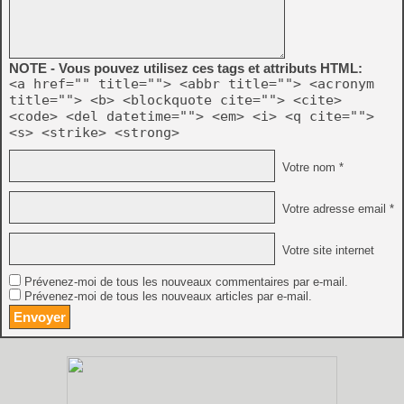
NOTE - Vous pouvez utilisez ces tags et attributs HTML:
<a href="" title=""> <abbr title=""> <acronym
title=""> <b> <blockquote cite=""> <cite>
<code> <del datetime=""> <em> <i> <q cite="">
<s> <strike> <strong>
Votre nom *
Votre adresse email *
Votre site internet
Prévenez-moi de tous les nouveaux commentaires par e-mail.
Prévenez-moi de tous les nouveaux articles par e-mail.