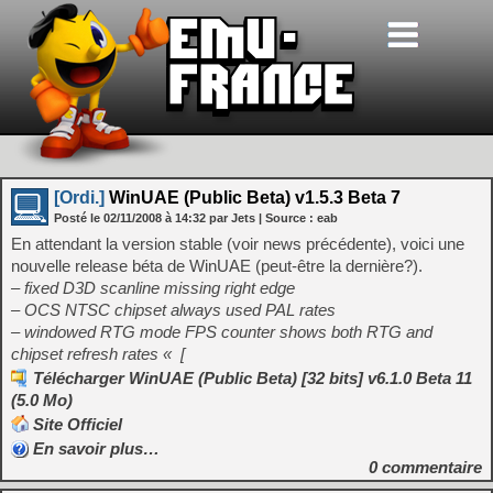
[Ordi.]
WinUAE (Public Beta) v1.5.3 Beta 7
Posté le
02/11/2008
à
14:32
par Jets
| Source :
eab
En attendant la version stable (voir news précédente), voici une
nouvelle release béta de WinUAE (peut-être la dernière?).
– fixed D3D scanline missing right edge
– OCS NTSC chipset always used PAL rates
– windowed RTG mode FPS counter shows both RTG and
chipset refresh rates «
[
Télécharger WinUAE (Public Beta) [32 bits] v6.1.0 Beta 11
(5.0 Mo)
Site Officiel
En savoir plus…
0
commentaire