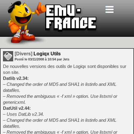
[Divers]
Logiqx Utils
Posté le
03/11/2008
à
10:54
par Jets
De nouvelles versions des outils de Logiqx sont disponibles sur
son site.
Datlib v2.34:
– Changed the order of MD5 and SHA1 in listinfo and XML
datafiles.
– Removed the ambiguous « -f xml » option. Use listxml or
genericxml.
DatUtil v2.44:
– Uses DatLib v2.34.
– Changed the order of MD5 and SHA1 in listinfo and XML
datafiles.
– Removed the ambiguous « -f xml » option. Use listxml or