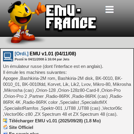
[Ordi.]
EMU v1.01 (04/11/08)
Posté le
04/11/2008
à
16:04
par Jets
Un émulateur russe (dont l’interface est en anglais).
Il émule les machines suivantes:
Apogee ,Bashkiria-2M rom, Bashkiria-2M disk, BK-0010, BK-
0010_01, BK-0010fdd, Korvet, Lik, Lik2, Lvov, Mikro-80, Mikrosha
,Mikrosha (cas) ,Orion-128 ,Orion-128z80-Card-ll ,Orion-Pro
,Orion-Pro 2 ,Partner ,Radio-86RK ,Radio-86RK (cas) ,Radio-
86RK 4K ,Radio-86RK color ,Specialist ,SpecialistMX
,SpecialistRamfos ,Spektr-001 ,UT88 ,UT88 (cas) ,Vector06c
,Vector06c-z80 ,ZX Spectrum 48 et ZX Spectrum 48 (cas).
Télécharger EMU v1.01 (2025/09/28) (1.8 Mo)
Site Officiel
En savoir plus…