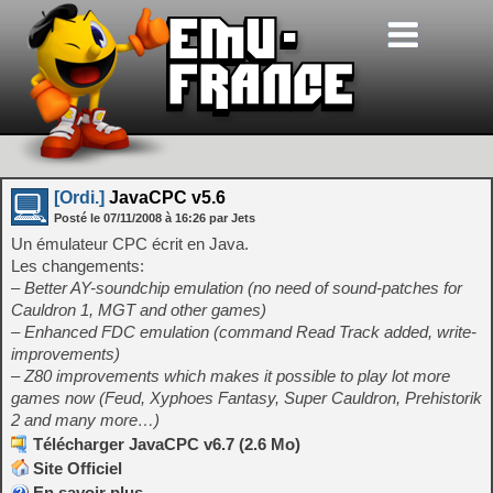
[Ordi.]
JavaCPC v5.6
Posté le
07/11/2008
à
16:26
par Jets
Un émulateur CPC écrit en Java.
Les changements:
– Better AY-soundchip emulation (no need of sound-patches for
Cauldron 1, MGT and other games)
– Enhanced FDC emulation (command Read Track added, write-
improvements)
– Z80 improvements which makes it possible to play lot more
games now (Feud, Xyphoes Fantasy, Super Cauldron, Prehistorik
2 and many more…)
Télécharger JavaCPC v6.7 (2.6 Mo)
Site Officiel
En savoir plus…