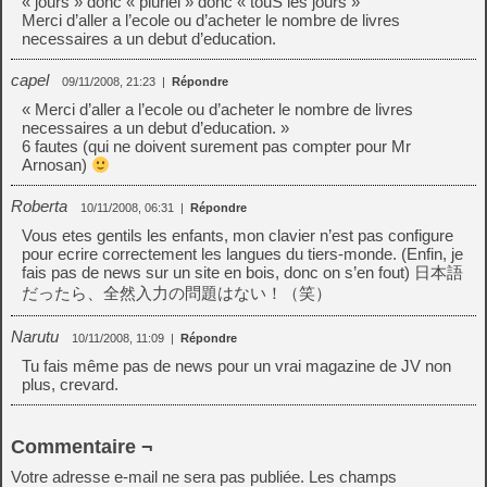
« jours » donc « pluriel » donc « touS les jours »
Merci d’aller a l’ecole ou d’acheter le nombre de livres
necessaires a un debut d’education.
capel
09/11/2008, 21:23
|
Répondre
« Merci d’aller a l’ecole ou d’acheter le nombre de livres
necessaires a un debut d’education. »
6 fautes (qui ne doivent surement pas compter pour Mr
Arnosan)
Roberta
10/11/2008, 06:31
|
Répondre
Vous etes gentils les enfants, mon clavier n’est pas configure
pour ecrire correctement les langues du tiers-monde. (Enfin, je
fais pas de news sur un site en bois, donc on s’en fout) 日本語
だったら、全然入力の問題はない！（笑）
Narutu
10/11/2008, 11:09
|
Répondre
Tu fais même pas de news pour un vrai magazine de JV non
plus, crevard.
Commentaire ¬
Votre adresse e-mail ne sera pas publiée.
Les champs