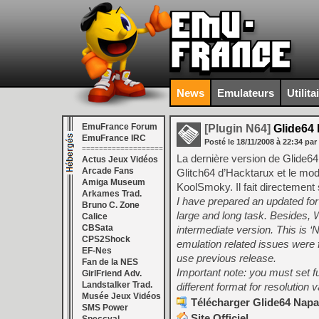
News
Emulateurs
Utilita
EmuFrance Forum
[Plugin N64]
Glide64 
EmuFrance IRC
Posté le
18/11/2008
à
22:34
par
===================
La dernière version de Glide64 
Actus Jeux Vidéos
Arcade Fans
Glitch64 d’Hacktarux et le mod
Amiga Museum
KoolSmoky. Il fait directement
Arkames Trad.
I have prepared an updated for
Bruno C. Zone
large and long task. Besides, W
Calice
CBSata
intermediate version. This is 
CPS2Shock
emulation related issues were 
EF-Nes
use previous release.
Fan de la NES
Important note: you must set fu
GirlFriend Adv.
Landstalker Trad.
different format for resolution v
Musée Jeux Vidéos
Télécharger Glide64 Napa
SMS Power
Site Officiel