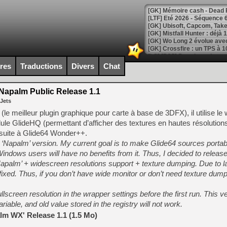
[LTF] Eté 2026 - Séquence 
[GK] Mistfall Hunter : déjà 
[GK] Wo Long 2 évolue avec
[GK] Crossfire : un TPS à 100
[LS] [PS5] Premiers signes 
ires
Traductions
Divers
Chat
Napalm Public Release 1.1
 Jets
[Mo5] DOOM arrive en cart
(le meilleur plugin graphique pour carte à base de 3DFX), il utilise le
[GK] Bethesda fête les 30 
ule GlideHQ (permettant d’afficher des textures en hautes résolution
[GK] Roblox : l'action en B
 suite à Glide64 Wonder++.
 ‘Napalm’ version. My current goal is to make Glide64 sources portabl
[GK] Agenda - GeForce NOW
indows users will have no benefits from it. Thus, I decided to release
‘Napalm’ + widescreen resolutions support + texture dumping. Due to l
[GK] Devolver Digital en a 
fixed. Thus, if you don’t have wide monitor or don’t need texture dum
[LS] [PS5] ps5-y2jb-autolo
llscreen resolution in the wrapper settings before the first run. This 
[GK] Pourquoi Marvel Tokon 
[GK] Test : Restory : Chill
ariable, and old value stored in the registry will not work.
[GK] GTA 6 : Rockstar Games
lm WX' Release 1.1 (1.5 Mo)
[GK] Hot Wheels Infinite Rus
[GK] Mémoire cash - Secret 