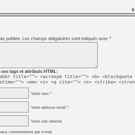
[GK] Résultats Nintendo : 
0
[GK] Déjà des dégraissage
[Mo5] Brickboy cherche à r
[GK] Minecraft et ses « Gra
[GK] Beast of Reincarnation
as publiée.
Les champs obligatoires sont indiqués avec
*
[GK] Ubisoft : fin de parti
[GK] Mémoire cash - Metroid
[GK] Dan Houser (GTA) défe
[GK] Comment EA Sports FC
[GK] Crimson Moon : un Dark
[GK] Isle of Reveries : le j
[GK] Moonlighter 2 : The En
[GK] Capcom relance Monste
ces tags et attributs HTML:
abbr title=""> <acronym title=""> <b> <blockquote 
etime=""> <em> <i> <q cite=""> <s> <strike> <stron
[GK] Guillermo del Toro ado
Votre nom *
Votre adresse email *
Votre site internet
eaux commentaires par e-mail.