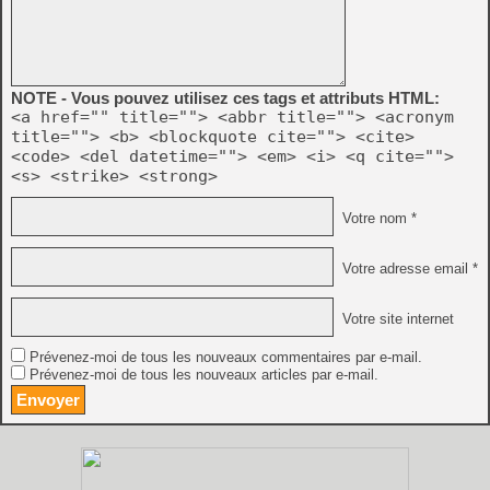
NOTE - Vous pouvez utilisez ces tags et attributs HTML:
<a href="" title=""> <abbr title=""> <acronym
title=""> <b> <blockquote cite=""> <cite>
<code> <del datetime=""> <em> <i> <q cite="">
<s> <strike> <strong>
Votre nom *
Votre adresse email *
Votre site internet
Prévenez-moi de tous les nouveaux commentaires par e-mail.
Prévenez-moi de tous les nouveaux articles par e-mail.