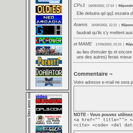
CPs3
16/09/2002, 17:03
|
Répondr
Elle debutra qd qq1 essaira d
Aramis
16/09/2002, 22:22
|
Répond
faudrait qu’ils s’y mettent aus
et MAME
17/09/2002, 02:23
|
Rép
au lieu d’emuler tjs et encor
uns des autres) ferais m
Commentaire ¬
Votre adresse e-mail ne sera p
NOTE - Vous pouvez utilisez 
<a href="" title=""> <
<cite> <code> <del dat