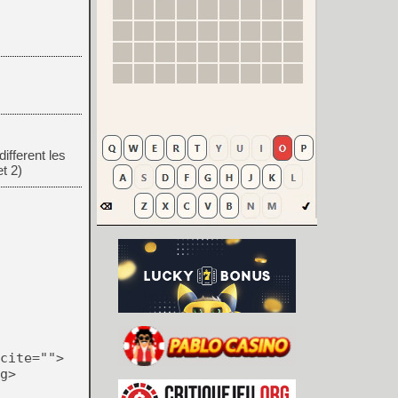
ifferent les
t 2)
cite="">
g>