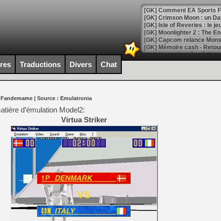
[GK] Comment EA Sports FC
[GK] Crimson Moon : un Dark
[GK] Isle of Reveries : le j
[GK] Moonlighter 2 : The En
[GK] Capcom relance Monste
ires
Traductions
Divers
Chat
[Mo5] Deux inédits du Virtu
[GK] Le beat'em up The Walk
P
r Fandemame
| Source :
Emulatronia
[GK] Endless Legend 2 : enf
matiére d’émulation Model2:
Virtua Striker
[LS] [PS5] Le WebKit Userl
[GK] Oubliez Crazy Taxi, S
[LS] [Switch] NSZ 5.0.0 es
[GK] No More Room in Hell 2
[GK] Un chatbot Atelier Ryz
[GK] Mémoire cash - Splatte