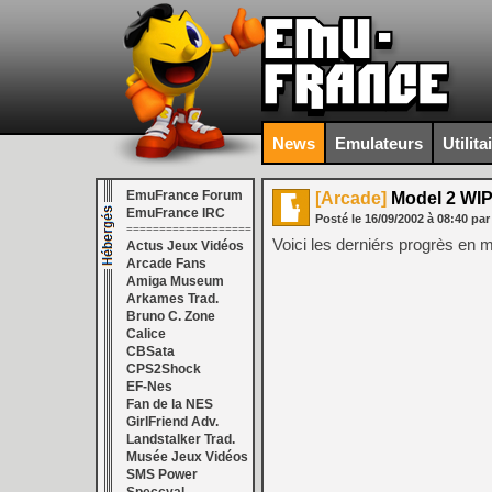
News
Emulateurs
Utilita
EmuFrance Forum
[Arcade]
Model 2 WI
EmuFrance IRC
Posté le
16/09/2002
à
08:40
pa
===================
Voici les derniérs progrès en 
Actus Jeux Vidéos
Arcade Fans
Amiga Museum
Arkames Trad.
Bruno C. Zone
Calice
CBSata
CPS2Shock
EF-Nes
Fan de la NES
GirlFriend Adv.
Landstalker Trad.
Musée Jeux Vidéos
SMS Power