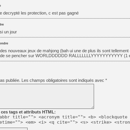
e
e decrypté les protection, c est pas gagné
re
si un jour
ondre
e des nouveaux jeux de mahjong (bah ui une de plus ils sont tellement d
ieux de se pencher sur WORLDDDDDD RALLLLLLLYYYYYYYYYYY (1 e
as publiée.
Les champs obligatoires sont indiqués avec
*
ces tags et attributs HTML:
abbr title=""> <acronym title=""> <b> <blockquote 
etime=""> <em> <i> <q cite=""> <s> <strike> <stron