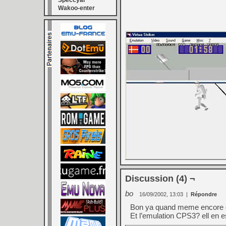
Speccyal
Wakoo-enter
Discussion (4) ¬
bo
16/09/2002, 13:03
|
Répondre
Bon ya quand meme encore du
Et l’emulation CPS3? ell en e