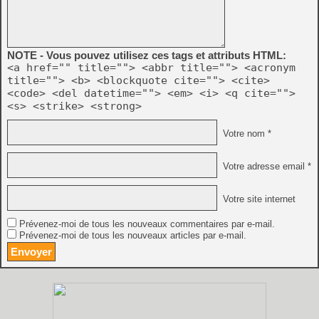
NOTE - Vous pouvez utilisez ces tags et attributs HTML:
<a href="" title=""> <abbr title=""> <acronym
title=""> <b> <blockquote cite=""> <cite>
<code> <del datetime=""> <em> <i> <q cite="">
<s> <strike> <strong>
Votre nom *
Votre adresse email *
Votre site internet
Prévenez-moi de tous les nouveaux commentaires par e-mail.
Prévenez-moi de tous les nouveaux articles par e-mail.