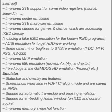
interrupt)
– Improved STE support for some video registers (hscroll,
linewidth, …)
– Improved printer emulation
– Improved STE microwire emulation
– Improved support for games & demos which are accessing
IKBD directly
(including a fake 6301 emulation for the known IKBD programs)
– ACSI emulation fix to get HDDriver working
– Some other minor bugfixes to ST/STe emulation (FDC, MFP,
PSG, RS-232)
– Improved MFP emulation
– Improved 68k emulation (move.b Ax,(Ay) and extb.l)
– Fixed bugs in the GEMDOS HD emulation (Pexec() etc.)
Emulator
:
– Statusbar and overlay led features
– Screenshots work also in VDI/TT/Falcon mode and are saved
as PNGs
– Support for automatic frameskip and pausing emulation
– Support for embedding Hatari window (on X11) and control
socket
– Improved memory snapshot function