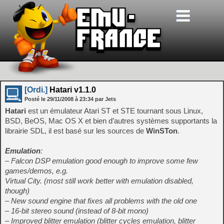
[Ordi.]
Hatari v1.1.0
Posté le
29/11/2008
à
23:34
par Jets
Hatari
est un émulateur Atari ST et STE tournant sous Linux,
BSD, BeOS, Mac OS X et bien d’autres systèmes supportants la
librairie SDL, il est basé sur les sources de
WinSTon
.
Emulation
:
– Falcon DSP emulation good enough to improve some few
games/demos, e.g.
Virtual City. (most still work better with emulation disabled,
though)
– New sound engine that fixes all problems with the old one
– 16-bit stereo sound (instead of 8-bit mono)
– Improved blitter emulation (blitter cycles emulation, blitter