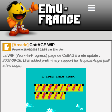
[Arcade]
CottAGE WIP
Posté le
16/09/2002
à
22:58
par Eric_Aw
La WIP (Work-In-Progress) page de CottAGE a été updaté :
2002-09-16: LFE added preliminary support for Tropical Angel (still
a few bugs).