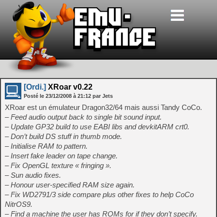
[Ordi.]
XRoar v0.22
Posté le
23/12/2008
à
21:12
par Jets
XRoar est un émulateur Dragon32/64 mais aussi Tandy CoCo.
– Feed audio output back to single bit sound input.
– Update GP32 build to use EABI libs and devkitARM crt0.
– Don’t build DS stuff in thumb mode.
– Initialise RAM to pattern.
– Insert fake leader on tape change.
– Fix OpenGL texture « fringing ».
– Sun audio fixes.
– Honour user-specified RAM size again.
– Fix WD2791/3 side compare plus other fixes to help CoCo
NitrOS9.
– Find a machine the user has ROMs for if they don’t specify.