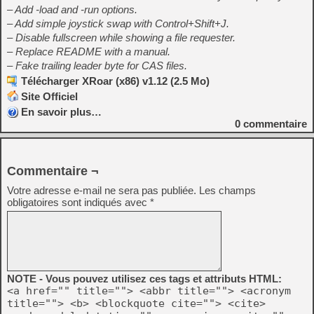
– Add -load and -run options.
– Add simple joystick swap with Control+Shift+J.
– Disable fullscreen while showing a file requester.
– Replace README with a manual.
– Fake trailing leader byte for CAS files.
Télécharger XRoar (x86) v1.12 (2.5 Mo)
Site Officiel
En savoir plus…
0
commentaire
Commentaire ¬
Votre adresse e-mail ne sera pas publiée.
Les champs
obligatoires sont indiqués avec
*
NOTE - Vous pouvez utilisez ces tags et attributs HTML:
<a href="" title=""> <abbr title=""> <acronym
title=""> <b> <blockquote cite=""> <cite>