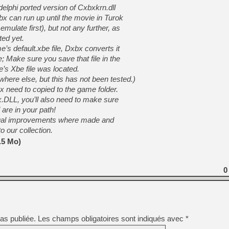
 delphi ported version of Cxbxkrn.dll
 can run up until the movie in Turok
[Mo5] Deux inédits du Virtu
mulate first), but not any further, as
[GK] Le beat'em up The Walk
ted yet.
[GK] Endless Legend 2 : enf
’s default.xbe file, Dxbx converts it
; Make sure you save that file in the
’s Xbe file was located.
[LS] [PS5] Le WebKit Userl
ere else, but this has not been tested.)
 need to copied to the game folder.
.DLL, you’ll also need to make sure
[GK] Oubliez Crazy Taxi, S
 are in your path!
sual improvements where made and
[LS] [Switch] NSZ 5.0.0 es
 our collection.
.5 Mo)
[GK] No More Room in Hell 2
[GK] Un chatbot Atelier Ryz
0
as publiée.
Les champs obligatoires sont indiqués avec
*