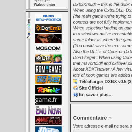
Speccyal
DxbxKrnl.dll – this is the dxbx
Wakoo-enter
When using the Cxbx.DLL, Dxbx
(the main game we’re trying to e
controls are not fully implemen
When selecting loading an game
to a windows-native executable
same folder as where the game
(You could save the exe somewh
Also the DLL`s of Cxbx or Dxbx
Don’t forget : When using Cxbx
that msvcrtd.dll and cklibver.dll
About XDKTracker : A few vi
lots of xbox games are added to
Télécharger DXBX v0.5 (3
Site Officiel
En savoir plus…
Commentaire ¬
Votre adresse e-mail ne sera p