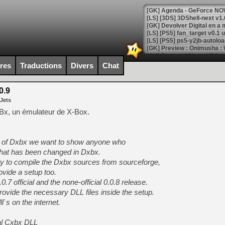
[GK] Agenda - GeForce NOW
[GK] Devolver Digital en a 
[LS] [PS5] ps5-y2jb-autolo
[GK] Pourquoi Marvel Tokon 
[GK] Test : Restory : Chill
ires
Traductions
Divers
Chat
[GK] GTA 6 : Rockstar Games
[GK] Hot Wheels Infinite Rus
[GK] Mémoire cash - Secret 
0.9
[GK] Résultats Nintendo : 
 Jets
[GK] Déjà des dégraissage
Bx, un émulateur de X-Box.
[Mo5] Brickboy cherche à r
[GK] Minecraft et ses « Gra
se of Dxbx we want to show anyone who
[GK] Beast of Reincarnation
 what has been changed in Dxbx.
[GK] Ubisoft : fin de parti
ty to compile the Dxbx sources from sourceforge,
[GK] Mémoire cash - Metroid
[GK] Dan Houser (GTA) défe
vide a setup too.
[GK] Comment EA Sports FC
.7 official and the none-official 0.0.8 release.
[GK] Crimson Moon : un Dark
rovide the necessary DLL files inside the setup.
[GK] Isle of Reveries : le j
[GK] Moonlighter 2 : The En
l`s on the internet.
[GK] Capcom relance Monste
nal Cxbx DLL