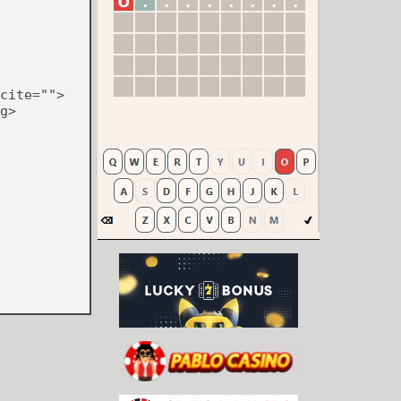
cite="">
g>