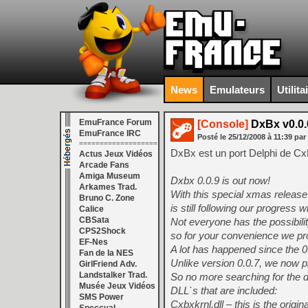
News
Emulateurs
Utilita
EmuFrance Forum
[Console]
DxBx v0.0.
EmuFrance IRC
Posté le
25/12/2008
à
11:39
par
===================
DxBx est un port Delphi de Cx
Actus Jeux Vidéos
Arcade Fans
Amiga Museum
Dxbx 0.0.9 is out now!
Arkames Trad.
With this special xmas relea
Bruno C. Zone
is still following our progress
Calice
CBSata
Not everyone has the possibili
CPS2Shock
so for your convenience we pro
EF-Nes
A lot has happened since the 0.0
Fan de la NES
Unlike version 0.0.7, we now p
GirlFriend Adv.
Landstalker Trad.
So no more searching for the dl
Musée Jeux Vidéos
DLL`s that are included:
SMS Power
Cxbxkrnl.dll – this is the origi