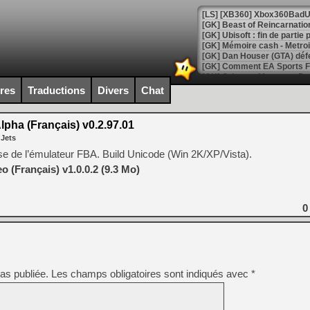
[GK] Beast of Reincarnation
[GK] Ubisoft : fin de parti
[GK] Mémoire cash - Metroid
[GK] Dan Houser (GTA) défe
[GK] Comment EA Sports FC
[GK] Crimson Moon : un Dark
[GK] Isle of Reveries : le j
ires
Traductions
Divers
Chat
[GK] Moonlighter 2 : The En
[GK] Capcom relance Monste
lpha (Français) v0.2.97.01
 Jets
çaise de l’émulateur FBA. Build Unicode (Win 2K/XP/Vista).
[Mo5] Deux inédits du Virtu
o (Français) v1.0.0.2 (9.3 Mo)
[GK] Le beat'em up The Walk
[GK] Endless Legend 2 : enf
0
[LS] [PS5] Le WebKit Userl
as publiée.
Les champs obligatoires sont indiqués avec
*
[GK] Oubliez Crazy Taxi, S
[LS] [Switch] NSZ 5.0.0 es