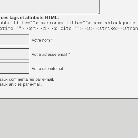
[GK] No More Room in Hell 2
[GK] Un chatbot Atelier Ryz
ces tags et attributs HTML:
[GK] Mémoire cash - Splatte
abbr title=""> <acronym title=""> <b> <blockquote 
[GK] Nvidia : le prix des 
etime=""> <em> <i> <q cite=""> <s> <strike> <stron
[GK] Suikoden Star Leap : 
[Mo5] La mini borne d’arc
Votre nom *
[GK] Atari renoue avec les 
[GK] Le studio de FIFA Worl
[GK] La PlayStation 1 en L
Votre adresse email *
[GK] Dawn of War 4 : les Né
[GK] CloverPit : l'héritier
Votre site internet
[GK] Stellar Blade : Blood R
eaux commentaires par e-mail.
[GK] Palworld Online est a
aux articles par e-mail.
[GK] Wuchang 2 : le souls-l
[GK] Minecraft et ses « Gra