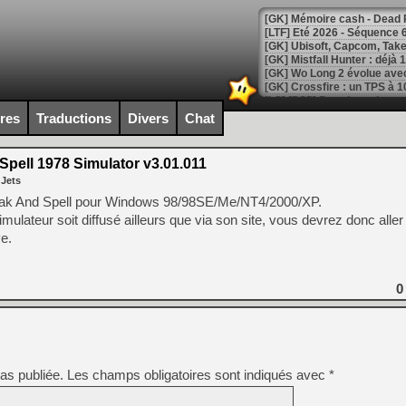
[LTF] Eté 2026 - Séquence 
[GK] Mistfall Hunter : déjà 
[GK] Wo Long 2 évolue avec
[GK] Crossfire : un TPS à 100
[LS] [PS5] Premiers signes 
ires
Traductions
Divers
Chat
pell 1978 Simulator v3.01.011
 Jets
[Mo5] DOOM arrive en cart
Speak And Spell pour Windows 98/98SE/Me/NT4/2000/XP.
[GK] Bethesda fête les 30 
ulateur soit diffusé ailleurs que via son site, vous devrez donc aller 
[GK] Roblox : l'action en B
ve.
[GK] Agenda - GeForce NOW
0
[GK] Devolver Digital en a 
[LS] [PS5] ps5-y2jb-autolo
[GK] Pourquoi Marvel Tokon 
[GK] Test : Restory : Chill
[GK] GTA 6 : Rockstar Games
as publiée.
Les champs obligatoires sont indiqués avec
*
[GK] Hot Wheels Infinite Rus
[GK] Mémoire cash - Secret 