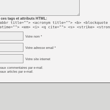
[GK] Résultats Nintendo : 
[GK] Déjà des dégraissage
[Mo5] Brickboy cherche à r
ces tags et attributs HTML:
[GK] Minecraft et ses « Gra
abbr title=""> <acronym title=""> <b> <blockquote 
etime=""> <em> <i> <q cite=""> <s> <strike> <stron
[GK] Beast of Reincarnation
[GK] Ubisoft : fin de parti
[GK] Mémoire cash - Metroid
Votre nom *
[GK] Dan Houser (GTA) défe
[GK] Comment EA Sports FC
[GK] Crimson Moon : un Dark
Votre adresse email *
[GK] Isle of Reveries : le j
[GK] Moonlighter 2 : The En
[GK] Capcom relance Monste
Votre site internet
eaux commentaires par e-mail.
aux articles par e-mail.
[GK] Guillermo del Toro ado