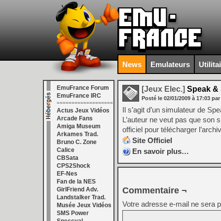
News
Emulateurs
Utilita
EmuFrance Forum
[Jeux Elec.]
Speak & S
EmuFrance IRC
Posté le
02/01/2009
à
17:03
par
===================
Il s’agit d’un simulateur de 
Actus Jeux Vidéos
Arcade Fans
L’auteur ne veut pas que son sim
Amiga Museum
officiel pour télécharger l’archi
Arkames Trad.
Site Officiel
Bruno C. Zone
Calice
En savoir plus…
CBSata
CPS2Shock
EF-Nes
Fan de la NES
Commentaire ¬
GirlFriend Adv.
Landstalker Trad.
Votre adresse e-mail ne sera p
Musée Jeux Vidéos
SMS Power