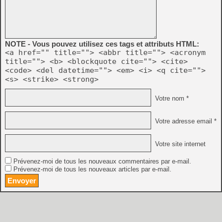
NOTE - Vous pouvez utilisez ces tags et attributs HTML:
<a href="" title=""> <abbr title=""> <acronym
title=""> <b> <blockquote cite=""> <cite>
<code> <del datetime=""> <em> <i> <q cite="">
<s> <strike> <strong>
Votre nom *
Votre adresse email *
Votre site internet
Prévenez-moi de tous les nouveaux commentaires par e-mail.
Prévenez-moi de tous les nouveaux articles par e-mail.