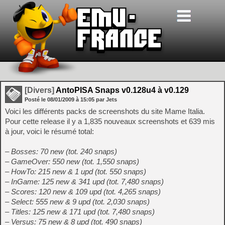
[Divers]
AntoPISA Snaps v0.128u4 à v0.129
Posté le
08/01/2009
à
15:05
par Jets
Voici les différents packs de screenshots du site Mame Italia.
Pour cette release il y a 1,835 nouveaux screenshots et 639 mis
à jour, voici le résumé total:
– Bosses: 70 new (tot. 240 snaps)
– GameOver: 550 new (tot. 1,550 snaps)
– HowTo: 215 new & 1 upd (tot. 550 snaps)
– InGame: 125 new & 341 upd (tot. 7,480 snaps)
– Scores: 120 new & 109 upd (tot. 4,265 snaps)
– Select: 555 new & 9 upd (tot. 2,030 snaps)
– Titles: 125 new & 171 upd (tot. 7,480 snaps)
– Versus: 75 new & 8 upd (tot. 490 snaps)