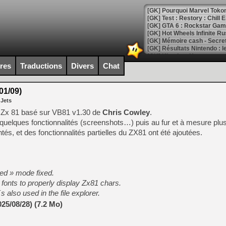
[GK] Pourquoi Marvel Tokon 
[GK] Test : Restory : Chill
[GK] GTA 6 : Rockstar Games
[GK] Hot Wheels Infinite Rus
[GK] Mémoire cash - Secret 
[GK] Résultats Nintendo : 
[GK] Déjà des dégraissage
ires
Traductions
Divers
Chat
[Mo5] Brickboy cherche à r
[GK] Minecraft et ses « Gra
01/09)
 Jets
[GK] Beast of Reincarnation
[GK] Ubisoft : fin de parti
air Zx 81 basé sur VB81 v1.30 de
Chris Cowley
.
[GK] Mémoire cash - Metroid
uter quelques fonctionnalités (screenshots…) puis au fur et à mesure plu
[GK] Dan Houser (GTA) défe
és, et des fonctionnalités partielles du ZX81 ont été ajoutées.
[GK] Comment EA Sports FC
[GK] Crimson Moon : un Dark
[GK] Isle of Reveries : le j
[GK] Moonlighter 2 : The En
[GK] Capcom relance Monste
zed » mode fixed.
fonts to properly display Zx81 chars.
s also used in the file explorer.
[Mo5] Deux inédits du Virtu
25/08/28) (7.2 Mo)
[GK] Le beat'em up The Walk
[GK] Endless Legend 2 : enf