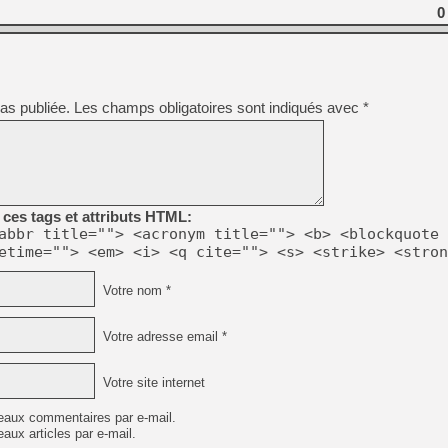
0
[LS] [PS5] Le WebKit Userl
as publiée.
Les champs obligatoires sont indiqués avec
*
[GK] Oubliez Crazy Taxi, S
[LS] [Switch] NSZ 5.0.0 es
[GK] No More Room in Hell 2
[GK] Un chatbot Atelier Ryz
ces tags et attributs HTML:
abbr title=""> <acronym title=""> <b> <blockquote 
[GK] Mémoire cash - Splatte
[GK] Nvidia : le prix des 
etime=""> <em> <i> <q cite=""> <s> <strike> <stron
[GK] Suikoden Star Leap : 
Votre nom *
[Mo5] La mini borne d’arc
Votre adresse email *
Votre site internet
eaux commentaires par e-mail.
aux articles par e-mail.