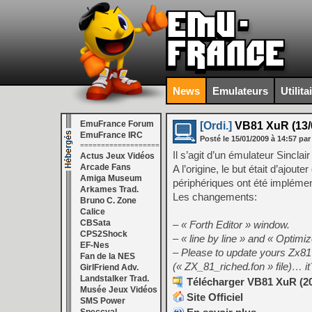
News
Emulateurs
Utilita
EmuFrance Forum
[Ordi.]
VB81 XuR (13/
EmuFrance IRC
Posté le
15/01/2009
à
14:57
par
===================
Il s’agit d’un émulateur Sincl
Actus Jeux Vidéos
Arcade Fans
A l’origine, le but était d’ajo
Amiga Museum
périphériques ont été implément
Arkames Trad.
Les changements:
Bruno C. Zone
Calice
CBSata
– « Forth Editor » window.
CPS2Shock
– « line by line » and « Optimi
EF-Nes
– Please to update yours Zx81 
Fan de la NES
(« ZX_81_riched.fon » file)… it´
GirlFriend Adv.
Landstalker Trad.
Télécharger VB81 XuR (20
Musée Jeux Vidéos
Site Officiel
SMS Power