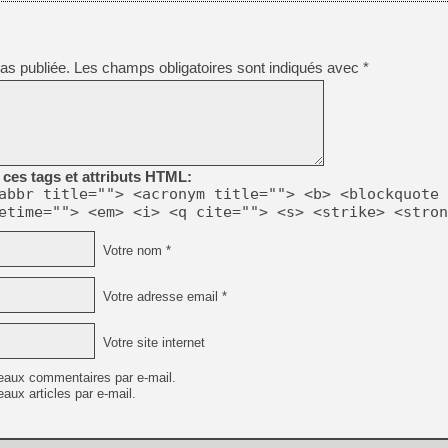
[GK] Beast of Reincarnation
[GK] Ubisoft : fin de parti
[GK] Mémoire cash - Metroid
[GK] Dan Houser (GTA) défe
as publiée.
Les champs obligatoires sont indiqués avec
*
[GK] Comment EA Sports FC
[GK] Crimson Moon : un Dark
[GK] Isle of Reveries : le j
[GK] Moonlighter 2 : The En
[GK] Capcom relance Monste
ces tags et attributs HTML:
abbr title=""> <acronym title=""> <b> <blockquote 
[Mo5] Deux inédits du Virtu
etime=""> <em> <i> <q cite=""> <s> <strike> <stron
[GK] Le beat'em up The Walk
[GK] Endless Legend 2 : enf
Votre nom *
Votre adresse email *
[LS] [PS5] Premiers signes 
Votre site internet
eaux commentaires par e-mail.
aux articles par e-mail.