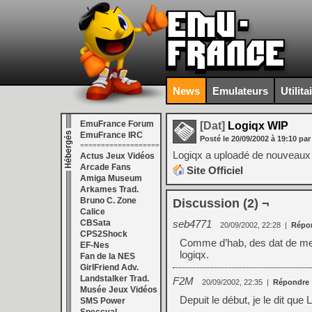
News
Emulateurs
Utilita
EmuFrance Forum
[Dat]
Logiqx WIP
EmuFrance IRC
Posté le
20/09/2002
à
19:10
par
===================
Logiqx a uploadé de nouveaux 
Actus Jeux Vidéos
Arcade Fans
Site Officiel
Amiga Museum
Arkames Trad.
Bruno C. Zone
Discussion (2) ¬
Calice
CBSata
seb4771
20/09/2002, 22:28
|
Répo
CPS2Shock
Comme d’hab, des dat de mer
EF-Nes
logiqx.
Fan de la NES
GirlFriend Adv.
Landstalker Trad.
F2M
20/09/2002, 22:35
|
Répondre
Musée Jeux Vidéos
Depuit le début, je le dit que L
SMS Power