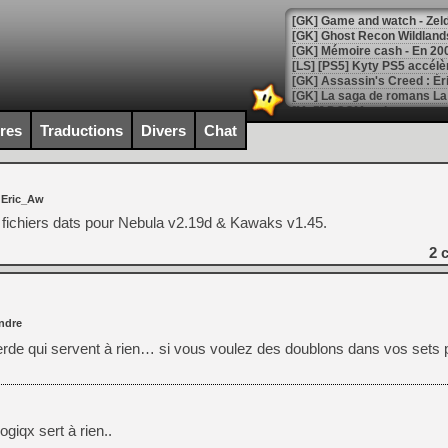
[Mo5] DOOM arrive en cart
[GK] Bethesda fête les 30 
ires
Traductions
Divers
Chat
[GK] Roblox : l'action en B
[GK] Agenda - GeForce NOW
 Eric_Aw
[GK] Devolver Digital en a 
fichiers dats pour Nebula v2.19d & Kawaks v1.45.
[LS] [PS5] ps5-y2jb-autolo
2
c
[GK] Pourquoi Marvel Tokon 
[GK] Test : Restory : Chill
[GK] GTA 6 : Rockstar Games
[GK] Hot Wheels Infinite Rus
ndre
[GK] Mémoire cash - Secret 
de qui servent à rien… si vous voulez des doublons dans vos sets 
[GK] Résultats Nintendo : 
[GK] Déjà des dégraissage
[Mo5] Brickboy cherche à r
[GK] Minecraft et ses « Gra
ogiqx sert à rien..