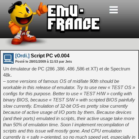
[Ordi.]
Script PC v0.004
Posté le
28/01/2009
à
11:53
par Jets
Un émulateur de PC (286 ,386 ,486 ,586 et XT) et de Spectrum
48k.
– some versions of famous OS of mid/late 90th should be
workable in this release of emulator. Try to use new « TEST OS »
configs for this purpose. Better to use « TEST H/W » config with
binary BIOS, because « TEST S/W » with scripted BIOS painfully
slow currently. Emulation of 32-bit OS-es pretty slow currently
because of active usage of I/O ports by them. Because devices
(and their ports) emulated in scripts, their active usage take more
than 50% of emulation time. Soon I implement recompilation of
scripts and this issue will mostly gone. And CPU emulation
currently is « safe »-oriented, so no much speed yet, especially in