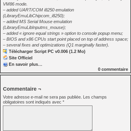
VM86 mode.
– added UART/COM i8250 emulation
(LibraryEmuLibChipcom_i8250);
– added MS Serial Mouse emulation
(LibraryEmuLibInputms_mouse);
– added « ignore equal strings » option to console popup menu;
– BIOS and x86 CPUs start point placed on top of address space;
– several fixes and optimizations (Q1 marginally faster).
Télécharger Script PC v0.006 (1.2 Mo)
Site Officiel
En savoir plus…
0
commentaire
Commentaire ¬
Votre adresse e-mail ne sera pas publiée.
Les champs
obligatoires sont indiqués avec
*