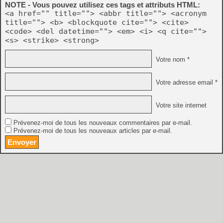
NOTE - Vous pouvez utilisez ces tags et attributs HTML:
<a href="" title=""> <abbr title=""> <acronym
title=""> <b> <blockquote cite=""> <cite>
<code> <del datetime=""> <em> <i> <q cite="">
<s> <strike> <strong>
Votre nom *
Votre adresse email *
Votre site internet
Prévenez-moi de tous les nouveaux commentaires par e-mail.
Prévenez-moi de tous les nouveaux articles par e-mail.