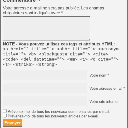
Commentaire ¬
Votre adresse e-mail ne sera pas publiée.
Les champs
obligatoires sont indiqués avec
*
NOTE - Vous pouvez utilisez ces tags et attributs HTML:
<a href="" title=""> <abbr title=""> <acronym
title=""> <b> <blockquote cite=""> <cite>
<code> <del datetime=""> <em> <i> <q cite="">
<s> <strike> <strong>
Votre nom *
Votre adresse email *
Votre site internet
Prévenez-moi de tous les nouveaux commentaires par e-mail.
Prévenez-moi de tous les nouveaux articles par e-mail.