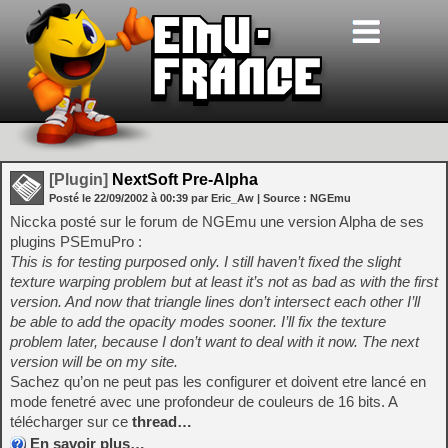
[Plugin]
NextSoft Pre-Alpha
Posté le
22/09/2002
à
00:39
par Eric_Aw
| Source :
NGEmu
Niccka posté sur le forum de NGEmu une version Alpha de ses
plugins PSEmuPro :
This is for testing purposed only. I still haven’t fixed the slight
texture warping problem but at least it’s not as bad as with the first
version. And now that triangle lines don’t intersect each other I’ll
be able to add the opacity modes sooner. I’ll fix the texture
problem later, because I don’t want to deal with it now. The next
version will be on my site.
Sachez qu’on ne peut pas les configurer et doivent etre lancé en
mode fenetré avec une profondeur de couleurs de 16 bits. A
télécharger sur ce
thread…
En savoir plus…