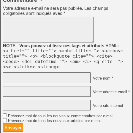
Commentaire ¬
Votre adresse e-mail ne sera pas publiée.
Les champs
obligatoires sont indiqués avec
*
NOTE - Vous pouvez utilisez ces tags et attributs HTML:
<a href="" title=""> <abbr title=""> <acronym
title=""> <b> <blockquote cite=""> <cite>
<code> <del datetime=""> <em> <i> <q cite="">
<s> <strike> <strong>
Votre nom *
Votre adresse email *
Votre site internet
Prévenez-moi de tous les nouveaux commentaires par e-mail.
Prévenez-moi de tous les nouveaux articles par e-mail.