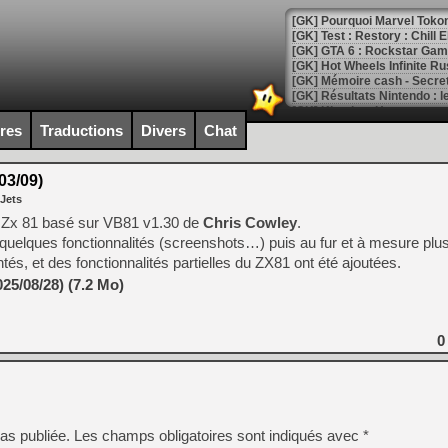
[GK] Pourquoi Marvel Tokon 
[GK] Test : Restory : Chill
[GK] GTA 6 : Rockstar Games
[GK] Hot Wheels Infinite Rus
[GK] Mémoire cash - Secret 
[GK] Résultats Nintendo : 
[GK] Déjà des dégraissage
ires
Traductions
Divers
Chat
[Mo5] Brickboy cherche à r
[GK] Minecraft et ses « Gra
03/09)
 Jets
[GK] Beast of Reincarnation
[GK] Ubisoft : fin de parti
air Zx 81 basé sur VB81 v1.30 de
Chris Cowley
.
[GK] Mémoire cash - Metroid
uter quelques fonctionnalités (screenshots…) puis au fur et à mesure plu
[GK] Dan Houser (GTA) défe
és, et des fonctionnalités partielles du ZX81 ont été ajoutées.
[GK] Comment EA Sports FC
[GK] Crimson Moon : un Dark
25/08/28) (7.2 Mo)
[GK] Isle of Reveries : le j
[GK] Moonlighter 2 : The En
[GK] Capcom relance Monste
0
[Mo5] Deux inédits du Virtu
[GK] Le beat'em up The Walk
as publiée.
Les champs obligatoires sont indiqués avec
*
[GK] Endless Legend 2 : enf