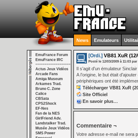
News
Emulateurs
Utilita
EmuFrance Forum
[Ordi.]
VB81 XuR (12/
EmuFrance IRC
Posté le
12/03/2009
à
11:03
par
===================
Il s’agit d’un émulateur Sincl
Actus Jeux Vidéos
Arcade Fans
A l’origine, le but était d’ajo
Amiga Museum
périphériques ont été implément
Arkames Trad.
Télécharger VB81 XuR (20
Bruno C. Zone
Calice
Site Officiel
CBSata
En savoir plus…
CPS2Shock
EF-Nes
Fan de la NES
GirlFriend Adv.
Landstalker Trad.
Commentaire ¬
Musée Jeux Vidéos
SMS Power
Votre adresse e-mail ne sera p