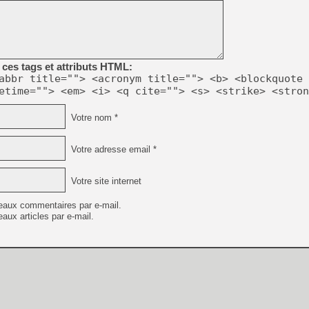
[LS] [PS5] Le WebKit Userl
ces tags et attributs HTML:
abbr title=""> <acronym title=""> <b> <blockquote 
[GK] Oubliez Crazy Taxi, S
etime=""> <em> <i> <q cite=""> <s> <strike> <stron
[LS] [Switch] NSZ 5.0.0 es
Votre nom *
[GK] No More Room in Hell 2
[GK] Un chatbot Atelier Ryz
Votre adresse email *
[GK] Mémoire cash - Splatte
[GK] Nvidia : le prix des 
Votre site internet
[GK] Suikoden Star Leap : 
[Mo5] La mini borne d’arc
eaux commentaires par e-mail.
aux articles par e-mail.