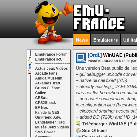
News
Emulateurs
Utilita
EmuFrance Forum
[Ordi.]
WinUAE (Public
EmuFrance IRC
Posté le
22/03/2009
à
15:56
par
===================
Une version Beta public de l’
Actus Jeux Vidéos
Arcade Fans
– gui debugger unicode convers
Amiga Museum
– native dll call fixed (b15)
Arkames Trad.
– already existing _UAEFSDB.
Bruno C. Zone
was not flushed when emulator
Calice
CBSata
– non-ascii configuration strin
CPS2Shock
in configuration files (backward
EF-Nes
– clipboard sharing: accept on
Fan de la NES
– added DD (720k) and HD (144
GirlFriend Adv.
Landstalker Trad.
Télécharger WinUAE (Publi
Musée Jeux Vidéos
Site Officiel
SMS Power