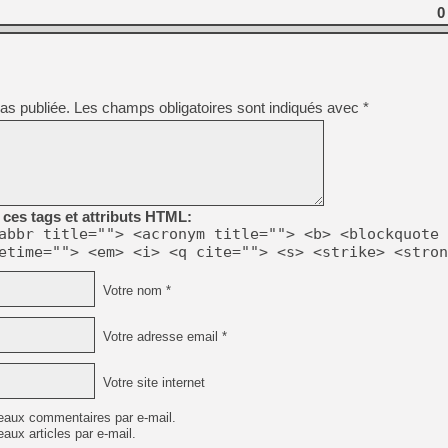
0
[GK] No More Room in Hell 2
[GK] Un chatbot Atelier Ryz
[GK] Mémoire cash - Splatte
[GK] Nvidia : le prix des 
[GK] Suikoden Star Leap : 
as publiée.
Les champs obligatoires sont indiqués avec
*
[Mo5] La mini borne d’arc
[GK] Atari renoue avec les 
[GK] Le studio de FIFA Worl
[GK] La PlayStation 1 en L
[GK] Dawn of War 4 : les Né
ces tags et attributs HTML:
[GK] CloverPit : l'héritier
abbr title=""> <acronym title=""> <b> <blockquote 
[GK] Stellar Blade : Blood R
etime=""> <em> <i> <q cite=""> <s> <strike> <stron
[GK] Palworld Online est a
[GK] Wuchang 2 : le souls-l
Votre nom *
[GK] Minecraft et ses « Gra
Votre adresse email *
Votre site internet
eaux commentaires par e-mail.
aux articles par e-mail.