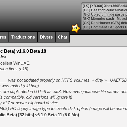
[GK] Beast of Reincarnation
[GK] Ubisoft : fin de parti
[GK] Mémoire cash - Metroid
[GK] Dan Houser (GTA) défe
[GK] Comment EA Sports FC
[GK] Crimson Moon : un Dark
[GK] Isle of Reveries : le j
ires
Traductions
Divers
Chat
[GK] Moonlighter 2 : The En
[GK] Capcom relance Monste
 Beta) v1.6.0 Beta 18
 Jets
excellent WinUAE.
[Mo5] Deux inédits du Virtu
ion fixes (b15)
[GK] Le beat'em up The Walk
[GK] Endless Legend 2 : enf
___ was not updated properly on NTFS volumes, « dirty » _UAEFSD
 was exited (old bug)
gs are duplicated in UTF-8 as
.utf8. Now even japanese file names an
[LS] [PS5] Le WebKit Userl
s compatible, old versions will ignore it)
ly v37 or newer clipboard.device
0k) PC floppy image type to create disk option (image will be unfor
[GK] Oubliez Crazy Taxi, S
c Beta) [32 bits] v6.1.0 Beta 11 (5.0 Mo)
[LS] [Switch] NSZ 5.0.0 es