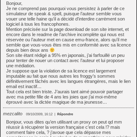
Bonjour,
Je ne comprend pas pourquoi vous persistez à parler de ce
simulateur de speak & spell, puisque l’auteur semble vous
vouer une telle haine qu’il a décidé d’interdire carrément son
logiciel à tous les francophones.
Mention précisée sur la page download de son site internet, et
encore dans le readme de l’archive incomplète qui nous est
réservée ou l’auteur met en cause emu-france, alors qu’il me
semble que vous-vous êtes mis en conformité avec sa licence
depuis bien deux ans
Son site étant rédigé a 95% en japonais, j’ai farfouillé un peu
pour tenter de nouer un contact avec l’auteur et lui proposer
une médiation.
Je suppose que la violation de sa licence est largement
imputable au fait que nous autres les froggy’s sommes
définitivement fâchés avec les langues étrangères, mais le lien
email est inactif…
Tout cela est bien triste. J’aurais tant aimé pouvoir partager
avec ma petite fille de 4 ans les joies que j’ai moi-même
éprouvé avec la dictée magique de ma jeunesse…
mezcalito
09/10/2009, 16:12
|
Répondre
Bonjour, vous dites qu’en utilisant un proxy on peut qd mm
réussir à récupérer la version française c’est cela !? mais
comment faire cela, ? j’avoue que cela dépasse mes