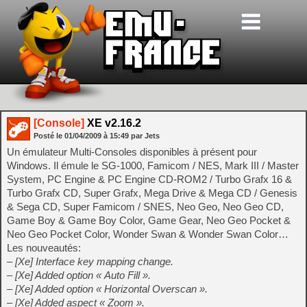
[Console]
XE v2.16.2
Posté le
01/04/2009
à
15:49
par Jets
Un émulateur Multi-Consoles disponibles à présent pour
Windows. Il émule le SG-1000, Famicom / NES, Mark III / Master
System, PC Engine & PC Engine CD-ROM2 / Turbo Grafx 16 &
Turbo Grafx CD, Super Grafx, Mega Drive & Mega CD / Genesis
& Sega CD, Super Famicom / SNES, Neo Geo, Neo Geo CD,
Game Boy & Game Boy Color, Game Gear, Neo Geo Pocket &
Neo Geo Pocket Color, Wonder Swan & Wonder Swan Color…
Les nouveautés:
– [Xe] Interface key mapping change.
– [Xe] Added option « Auto Fill ».
– [Xe] Added option « Horizontal Overscan ».
– [Xe] Added aspect « Zoom ».