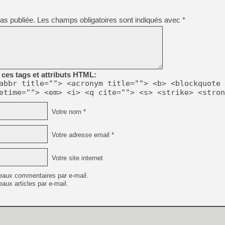
as publiée.
Les champs obligatoires sont indiqués avec
*
ces tags et attributs HTML:
abbr title=""> <acronym title=""> <b> <blockquote 
etime=""> <em> <i> <q cite=""> <s> <strike> <stron
Votre nom *
Votre adresse email *
Votre site internet
eaux commentaires par e-mail.
aux articles par e-mail.