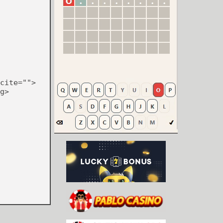
cite="">
g>