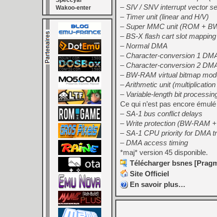
Speccyal
– SIV / SNV interrupt vector se
Wakoo-enter
– Timer unit (linear and H/V)
– Super MMC unit (ROM + 
– BS-X flash cart slot mapping
– Normal DMA
– Character-conversion 1 DMA
– Character-conversion 2 DMA
– BW-RAM virtual bitmap mod
– Arithmetic unit (multiplicati
– Variable-length bit processin
Ce qui n’est pas encore émulé
– SA-1 bus conflict delays
– Write protection (BW-RAM 
– SA-1 CPU priority for DMA t
– DMA access timing
*maj* version 45 disponible.
Télécharger bsnes [Pragma
Site Officiel
En savoir plus…