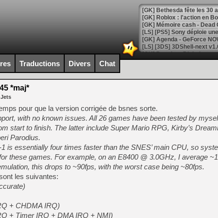
[GK] Bethesda fête les 30 
[GK] Roblox : l'action en B
[GK] Agenda - GeForce NOW
[GK] Devolver Digital en a 
ires
Traductions
Divers
Chat
[LS] [PS5] ps5-y2jb-autolo
[GK] Pourquoi Marvel Tokon 
45 *maj*
[GK] Test : Restory : Chill
 Jets
[GK] GTA 6 : Rockstar Games
[GK] Hot Wheels Infinite Rus
emps pour que la version corrigée de bsnes sorte.
[GK] Mémoire cash - Secret 
pport, with no known issues. All 26 games have been tested by mysel
[GK] Résultats Nintendo : 
m start to finish. The latter include Super Mario RPG, Kirby’s Dream
[GK] Déjà des dégraissage
eri Parodius.
-1 is essentially four times faster than the SNES’ main CPU, so syst
[GK] Minecraft et ses « Gra
h for these games. For example, on an E8400 @ 3.0GHz, I average ~1
[GK] Beast of Reincarnation
mulation, this drops to ~90fps, with the worst case being ~80fps.
[GK] Ubisoft : fin de parti
sont les suivantes:
[GK] Mémoire cash - Metroid
ccurate)
[GK] Dan Houser (GTA) défe
[GK] Comment EA Sports FC
[GK] Crimson Moon : un Dark
(IRQ + CHDMA IRQ)
[GK] Isle of Reveries : le j
(IRQ + Timer IRQ + DMA IRQ + NMI)
[GK] Moonlighter 2 : The En