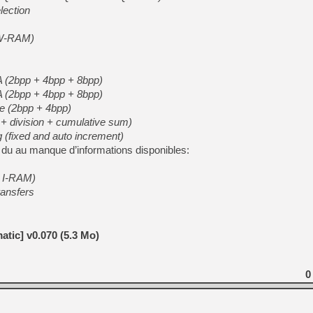
[GK] Capcom relance Monste
lection
BW-RAM)
[GK] Le beat'em up The Walk
 (2bpp + 4bpp + 8bpp)
[GK] Endless Legend 2 : enf
 (2bpp + 4bpp + 8bpp)
e (2bpp + 4bpp)
on + division + cumulative sum)
[LS] [PS5] Le WebKit Userl
g (fixed and auto increment)
 du au manque d’informations disponibles:
[GK] Oubliez Crazy Taxi, S
+ I-RAM)
[LS] [Switch] NSZ 5.0.0 es
ransfers
tic] v0.070 (5.3 Mo)
0