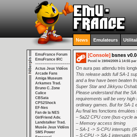
News
Emulateurs
Utilita
EmuFrance Forum
[Console]
bsnes v0.0
EmuFrance IRC
Posté le
19/04/2009
à
14:55
par
===================
On aura pas attendu très longt
Actus Jeux Vidéos
Arcade Fans
This release adds full SA-1 su
Amiga Museum
and a few have been beaten fro
Arkames Trad.
Super Star and Jikkyou Oshab
Bruno C. Zone
Please understand that the SA
Calice
CBSata
requirements will be very hig
CPS2Shock
ordinary games. But for SA-1 e
EF-Nes
Au final les fonctions émulées 
Fan de la NES
– 5a22 CPU core (bus-cycle a
GirlFriend Adv.
Landstalker Trad.
– Memory access timing
Musée Jeux Vidéos
– SA-1 -> S-CPU interrupts 
SMS Power
– S-CPU -> SA-1 interrupts 