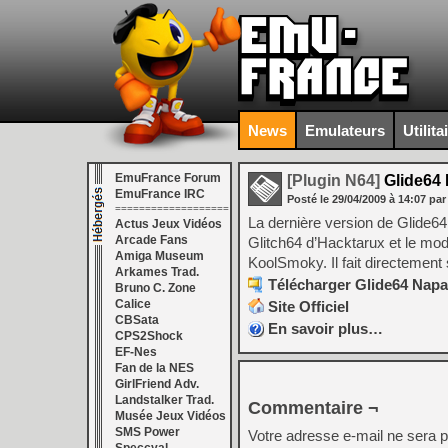
News
Emulateurs
Utilita
EmuFrance Forum
[Plugin N64]
Glide64 
EmuFrance IRC
Posté le
29/04/2009
à
14:07
par
===================
La dernière version de Glide64 
Actus Jeux Vidéos
Arcade Fans
Glitch64 d’Hacktarux et le mod
Amiga Museum
KoolSmoky. Il fait directement
Arkames Trad.
Télécharger Glide64 Napa
Bruno C. Zone
Calice
Site Officiel
CBSata
En savoir plus…
CPS2Shock
EF-Nes
Fan de la NES
GirlFriend Adv.
Landstalker Trad.
Commentaire ¬
Musée Jeux Vidéos
SMS Power
Votre adresse e-mail ne sera p