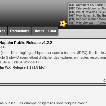
[GK] Comment EA Sports FC
[GK] Crimson Moon : un Dark
[GK] Isle of Reveries : le j
[GK] Moonlighter 2 : The En
[GK] Capcom relance Monste
ires
Traductions
Divers
Chat
[Mo5] Deux inédits du Virtu
[GK] Le beat'em up The Walk
Napalm Public Release v1.2.2
 Jets
[GK] Endless Legend 2 : enf
(le meilleur plugin graphique pour carte à base de 3DFX), il utilise le
ule GlideHQ (permettant d’afficher des textures en hautes résolution
 suite à Glide64 Wonder++.
[LS] [PS5] Le WebKit Userl
lm WX' Release 1.1 (1.5 Mo)
[GK] Oubliez Crazy Taxi, S
0
[LS] [Switch] NSZ 5.0.0 es
[GK] No More Room in Hell 2
[GK] Un chatbot Atelier Ryz
as publiée.
Les champs obligatoires sont indiqués avec
*
[GK] Mémoire cash - Splatte