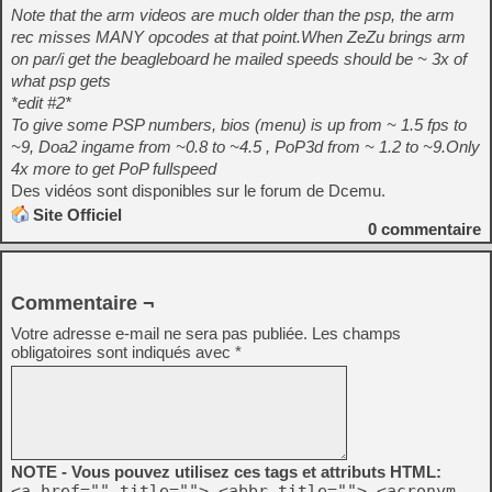
Note that the arm videos are much older than the psp, the arm
rec misses MANY opcodes at that point.When ZeZu brings arm
on par/i get the beagleboard he mailed speeds should be ~ 3x of
what psp gets
*edit #2*
To give some PSP numbers, bios (menu) is up from ~ 1.5 fps to
~9, Doa2 ingame from ~0.8 to ~4.5 , PoP3d from ~ 1.2 to ~9.Only
4x more to get PoP fullspeed
Des vidéos sont disponibles sur le forum de Dcemu.
Site Officiel
0
commentaire
Commentaire ¬
Votre adresse e-mail ne sera pas publiée.
Les champs
obligatoires sont indiqués avec
*
NOTE - Vous pouvez utilisez ces tags et attributs HTML:
<a href="" title=""> <abbr title=""> <acronym