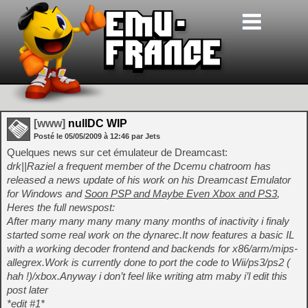
[www]
nullDC WIP
Posté le
05/05/2009
à
12:46
par Jets
Quelques news sur cet émulateur de Dreamcast:
drk||Raziel a frequent member of the Dcemu chatroom has
released a news update of his work on his Dreamcast Emulator
for Windows and
Soon PSP and Maybe Even Xbox and PS3
,
Heres the full newspost:
After many many many many many months of inactivity i finaly
started some real work on the dynarec.It now features a basic IL
with a working decoder frontend and backends for x86/arm/mips-
allegrex.Work is currently done to port the code to Wii/ps3/ps2 (
hah !)/xbox.Anyway i don’t feel like writing atm maby i’l edit this
post later
*edit #1*