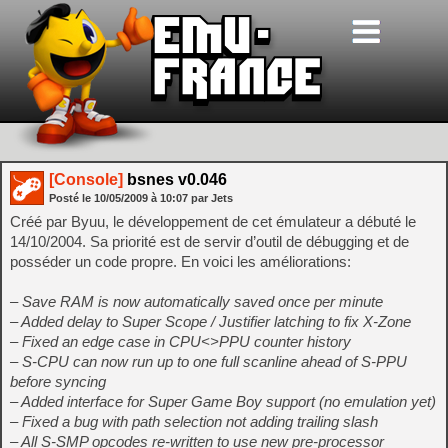
[Console]
bsnes v0.046
Posté le
10/05/2009
à
10:07
par Jets
Créé par Byuu, le développement de cet émulateur a débuté le
14/10/2004. Sa priorité est de servir d’outil de débugging et de
posséder un code propre. En voici les améliorations:
– Save RAM is now automatically saved once per minute
– Added delay to Super Scope / Justifier latching to fix X-Zone
– Fixed an edge case in CPU<>PPU counter history
– S-CPU can now run up to one full scanline ahead of S-PPU
before syncing
– Added interface for Super Game Boy support (no emulation yet)
– Fixed a bug with path selection not adding trailing slash
– All S-SMP opcodes re-written to use new pre-processor