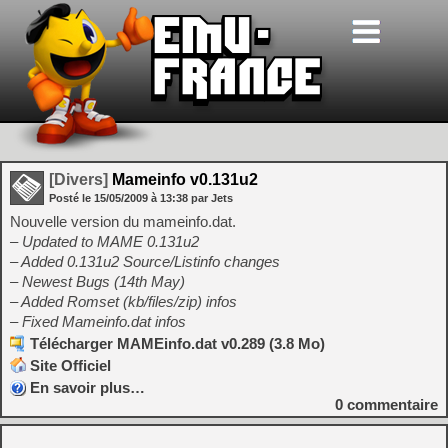
[Divers]
Mameinfo v0.131u2
Posté le
15/05/2009
à
13:38
par Jets
Nouvelle version du mameinfo.dat.
– Updated to MAME 0.131u2
– Added 0.131u2 Source/Listinfo changes
– Newest Bugs (14th May)
– Added Romset (kb/files/zip) infos
– Fixed Mameinfo.dat infos
Télécharger MAMEinfo.dat v0.289 (3.8 Mo)
Site Officiel
En savoir plus…
0
commentaire