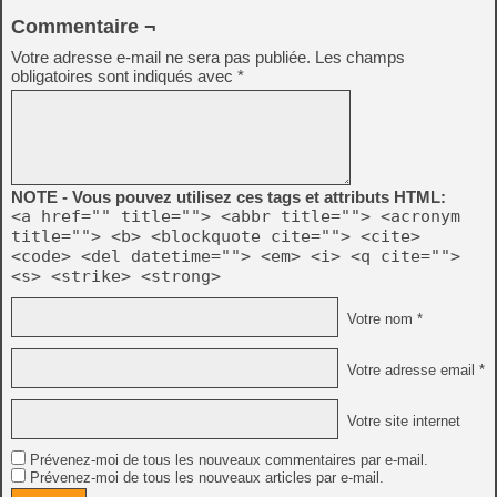
Commentaire ¬
Votre adresse e-mail ne sera pas publiée.
Les champs
obligatoires sont indiqués avec
*
NOTE - Vous pouvez utilisez ces tags et attributs HTML:
<a href="" title=""> <abbr title=""> <acronym
title=""> <b> <blockquote cite=""> <cite>
<code> <del datetime=""> <em> <i> <q cite="">
<s> <strike> <strong>
Votre nom *
Votre adresse email *
Votre site internet
Prévenez-moi de tous les nouveaux commentaires par e-mail.
Prévenez-moi de tous les nouveaux articles par e-mail.