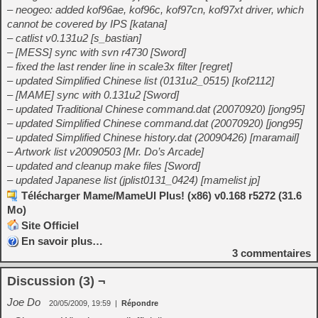
– neogeo: added kof96ae, kof96c, kof97cn, kof97xt driver, which
cannot be covered by IPS [katana]
– catlist v0.131u2 [s_bastian]
– [MESS] sync with svn r4730 [Sword]
– fixed the last render line in scale3x filter [regret]
– updated Simplified Chinese list (0131u2_0515) [kof2112]
– [MAME] sync with 0.131u2 [Sword]
– updated Traditional Chinese command.dat (20070920) [jong95]
– updated Simplified Chinese command.dat (20070920) [jong95]
– updated Simplified Chinese history.dat (20090426) [maramail]
– Artwork list v20090503 [Mr. Do’s Arcade]
– updated and cleanup make files [Sword]
– updated Japanese list (jplist0131_0424) [mamelist jp]
Télécharger Mame/MameUI Plus! (x86) v0.168 r5272 (31.6
Mo)
Site Officiel
En savoir plus…
3
commentaires
Discussion (3) ¬
Joe Do
20/05/2009, 19:59
|
Répondre