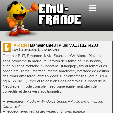
[Arcade]
Mame/MameUI Plus! v0.131u2 r4233
Posté le
20/05/2009
à
19:54
par Jets
Créé par BUT, Emuman, K&K, Sword et Xvi. Mame Plus! est
sans problème la meilleure version de Mame pour Windows,
avec ou sans frontend. Support multi-langage, tirs automatiques,
option anti-sortie, interface interne améliorée, interface de gestion
des roms améliorée, effets vidéos supplémentaires (2xSai, RGB,
hq3x, 2xPM…), meilleure gestions des contrôles, support de la
NeoGeo en mode console, il regroupe également plein de
correctifs et de drivers additionnels…
– re-enabled « Audio – Windows Sound – Audio sync » option
[Emuman]
– neogeo: removed all decrypted m1 roms [katana]