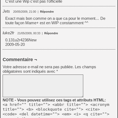
C’est une Wip c’est pas l’officielle
Jets
20/05/2009, 21:00
|
Répondre
Exact mais bon comme on a que ca pour le moment… De
toute façon Mame+ est en WIP constamment ^^
luke2fr
21/05/2009, 00:33
|
Répondre
0.131u2r4236New
2009-05-20
Commentaire ¬
Votre adresse e-mail ne sera pas publiée.
Les champs
obligatoires sont indiqués avec
*
NOTE - Vous pouvez utilisez ces tags et attributs HTML:
<a href="" title=""> <abbr title=""> <acronym
title=""> <b> <blockquote cite=""> <cite>
<code> <del datetime=""> <em> <i> <q cite="">