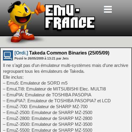
[Ordi.]
Takeda Common Binaries (25/05/09)
Posté le
26/05/2009
à
13:21
par Jets
Il ne s’agit pas d’un émulateur multi-systèmes mais d’une archive
regroupant tous les émulateurs de Takeda.
Elle inclus:
– Emu5: Emulateur de SORD m5
– EmuLTI8: Emulateur de MITSUBISHI Elec. MULTI8
– EmuPIA: Emulateur de TOSHIBA PASOPIA
– EmuPIA7: Emulateur de TOSHIBA PASOPIA7 et LCD
– EmuZ-700: Emulateur de SHARP MZ-700
– EmuZ-2500: Emulateur de SHARP MZ-2500
– EmuZ-2800: Emulateur de SHARP MZ-2800
– EmuZ-3500: Emulateur de SHARP MZ-3500
– EmuZ-5500: Emulateur de SHARP MZ-5500