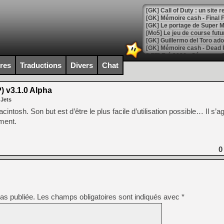
[GK] Le portage de Super M
[Mo5] Le jeu de course fut
[GK] Guillermo del Toro ado
[LTF] Eté 2026 - Séquence 
ires
Traductions
Divers
Chat
[GK] Mistfall Hunter : déjà 
[GK] Wo Long 2 évolue avec
[GK] Crossfire : un TPS à 100
) v3.1.0 Alpha
[LS] [PS5] Premiers signes 
 Jets
tosh. Son but est d’être le plus facile d’utilisation possible… Il s’agi
ment.
[Mo5] DOOM arrive en cart
0
[GK] Bethesda fête les 30 
[GK] Roblox : l'action en B
[GK] Agenda - GeForce NOW
as publiée.
Les champs obligatoires sont indiqués avec
*
[GK] Devolver Digital en a 
[LS] [PS5] ps5-y2jb-autolo