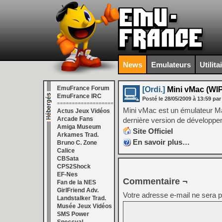
News
Emulateurs
Utilita
EmuFrance Forum
[Ordi.]
Mini vMac (WIP
EmuFrance IRC
Posté le
28/05/2009
à
13:59
par
===================
Mini vMac est un émulateur Macin
Actus Jeux Vidéos
Arcade Fans
dernière version de développe
Amiga Museum
Site Officiel
Arkames Trad.
En savoir plus…
Bruno C. Zone
Calice
CBSata
CPS2Shock
EF-Nes
Commentaire ¬
Fan de la NES
GirlFriend Adv.
Votre adresse e-mail ne sera p
Landstalker Trad.
Musée Jeux Vidéos
SMS Power