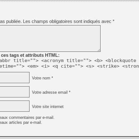
[GK] Beast of Reincarnation
[GK] Ubisoft : fin de parti
[GK] Mémoire cash - Metroid
[GK] Dan Houser (GTA) défe
as publiée.
Les champs obligatoires sont indiqués avec
*
[GK] Comment EA Sports FC
[GK] Crimson Moon : un Dark
[GK] Isle of Reveries : le j
[GK] Moonlighter 2 : The En
[GK] Capcom relance Monste
ces tags et attributs HTML:
abbr title=""> <acronym title=""> <b> <blockquote 
[Mo5] Deux inédits du Virtu
etime=""> <em> <i> <q cite=""> <s> <strike> <stron
[GK] Le beat'em up The Walk
[GK] Endless Legend 2 : enf
Votre nom *
Votre adresse email *
[LS] [PS5] Premiers signes 
Votre site internet
eaux commentaires par e-mail.
aux articles par e-mail.