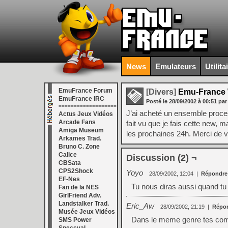
News
Emulateurs
Utilita
EmuFrance Forum
[Divers]
Emu-France
EmuFrance IRC
Posté le
28/09/2002
à
00:51
par
===================
J’ai acheté un ensemble proces
Actus Jeux Vidéos
Arcade Fans
fait vu que je fais cette new, m
Amiga Museum
les prochaines 24h. Merci de
Arkames Trad.
Bruno C. Zone
Calice
Discussion (2) ¬
CBSata
CPS2Shock
Yoyo
28/09/2002, 12:04
|
Répondre
EF-Nes
Tu nous diras aussi quand tu
Fan de la NES
GirlFriend Adv.
Landstalker Trad.
Eric_Aw
28/09/2002, 21:19
|
Répo
Musée Jeux Vidéos
Dans le meme genre tes co
SMS Power