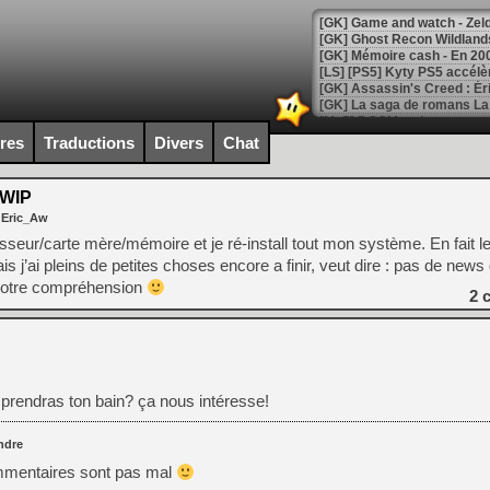
[Mo5] DOOM arrive en cart
[GK] Bethesda fête les 30 
ires
Traductions
Divers
Chat
[GK] Roblox : l'action en B
 WIP
[GK] Agenda - GeForce NOW
 Eric_Aw
[GK] Devolver Digital en a 
seur/carte mère/mémoire et je ré-install tout mon système. En fait le
ais j’ai pleins de petites choses encore a finir, veut dire : pas de new
[LS] [PS5] ps5-y2jb-autolo
 votre compréhension
2
c
[GK] Pourquoi Marvel Tokon 
[GK] Test : Restory : Chill
[GK] GTA 6 : Rockstar Games
[GK] Hot Wheels Infinite Rus
[GK] Mémoire cash - Secret 
[GK] Résultats Nintendo : 
 prendras ton bain? ça nous intéresse!
[GK] Déjà des dégraissage
ndre
[Mo5] Brickboy cherche à r
[GK] Minecraft et ses « Gra
mmentaires sont pas mal