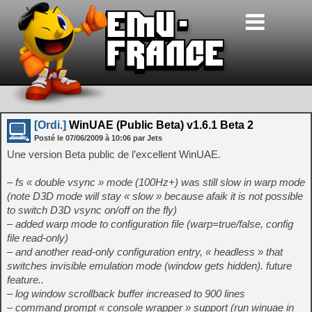
[Ordi.]
WinUAE (Public Beta) v1.6.1 Beta 2
Posté le
07/06/2009
à
10:06
par Jets
Une version Beta public de l’excellent WinUAE.
– fs « double vsync » mode (100Hz+) was still slow in warp mode
(note D3D mode will stay « slow » because afaik it is not possible
to switch D3D vsync on/off on the fly)
– added warp mode to configuration file (warp=true/false, config
file read-only)
– and another read-only configuration entry, « headless » that
switches invisible emulation mode (window gets hidden). future
feature..
– log window scrollback buffer increased to 900 lines
– command prompt « console wrapper » support (run winuae in