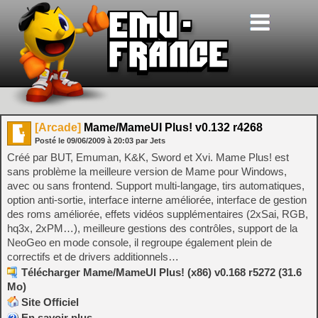
[Arcade]
Mame/MameUI Plus! v0.132 r4268
Posté le
09/06/2009
à
20:03
par Jets
Créé par BUT, Emuman, K&K, Sword et Xvi. Mame Plus! est
sans problème la meilleure version de Mame pour Windows,
avec ou sans frontend. Support multi-langage, tirs automatiques,
option anti-sortie, interface interne améliorée, interface de gestion
des roms améliorée, effets vidéos supplémentaires (2xSai, RGB,
hq3x, 2xPM…), meilleure gestions des contrôles, support de la
NeoGeo en mode console, il regroupe également plein de
correctifs et de drivers additionnels…
Télécharger Mame/MameUI Plus! (x86) v0.168 r5272 (31.6
Mo)
Site Officiel
En savoir plus…