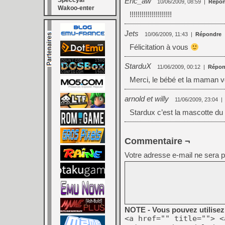
Speccyal
Eric_aw
10/06/2009, 08:59
|
Répon
Wakoo-enter
!!!!!!!!!!!!!!!!!!!!!
Jets
10/06/2009, 11:43
|
Répondre
Félicitation à vous
StarduX
11/06/2009, 00:12
|
Répon
Merci, le bébé et la maman v
arnold et willy
11/06/2009, 23:04
|
Stardux c’est la mascotte du 
Commentaire ¬
Votre adresse e-mail ne sera p
NOTE - Vous pouvez utilisez 
<a href="" title=""> <