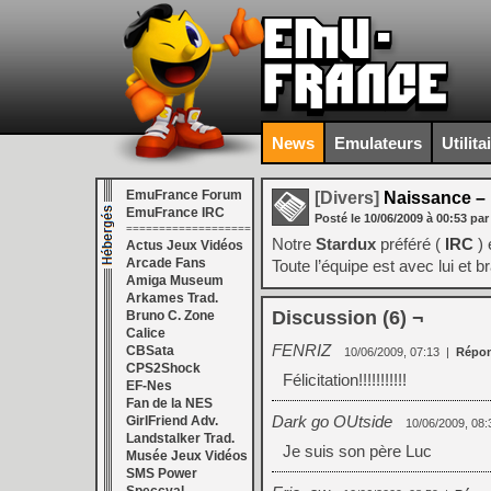
News
Emulateurs
Utilita
EmuFrance Forum
[Divers]
Naissance – F
EmuFrance IRC
Posté le
10/06/2009
à
00:53
par
===================
Notre
Stardux
préféré (
IRC
)
Actus Jeux Vidéos
Arcade Fans
Toute l’équipe est avec lui et
Amiga Museum
Arkames Trad.
Discussion (6) ¬
Bruno C. Zone
Calice
FENRIZ
CBSata
10/06/2009, 07:13
|
Répo
CPS2Shock
Félicitation!!!!!!!!!!!
EF-Nes
Fan de la NES
Dark go OUtside
GirlFriend Adv.
10/06/2009, 08
Landstalker Trad.
Je suis son père Luc
Musée Jeux Vidéos
SMS Power