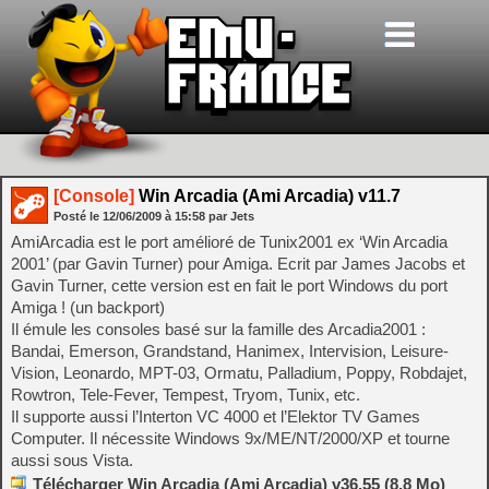
[Console]
Win Arcadia (Ami Arcadia) v11.7
Posté le
12/06/2009
à
15:58
par Jets
AmiArcadia est le port amélioré de Tunix2001 ex ‘Win Arcadia
2001’ (par Gavin Turner) pour Amiga. Ecrit par James Jacobs et
Gavin Turner, cette version est en fait le port Windows du port
Amiga ! (un backport)
Il émule les consoles basé sur la famille des Arcadia2001 :
Bandai, Emerson, Grandstand, Hanimex, Intervision, Leisure-
Vision, Leonardo, MPT-03, Ormatu, Palladium, Poppy, Robdajet,
Rowtron, Tele-Fever, Tempest, Tryom, Tunix, etc.
Il supporte aussi l’Interton VC 4000 et l’Elektor TV Games
Computer. Il nécessite Windows 9x/ME/NT/2000/XP et tourne
aussi sous Vista.
Télécharger Win Arcadia (Ami Arcadia) v36.55 (8.8 Mo)